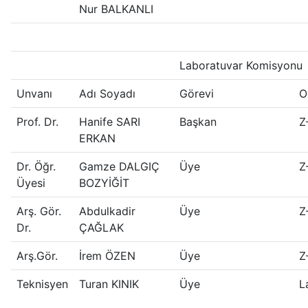
Nur BALKANLI
Laboratuvar Komisyonu
Unvanı
Adı Soyadı
Görevi
O
Prof. Dr.
Hanife SARI
Başkan
Z
ERKAN
Dr. Öğr.
Gamze DALGIÇ
Üye
Z
Üyesi
BOZYİĞİT
Arş. Gör.
Abdulkadir
Üye
Z
Dr.
ÇAĞLAK
Arş.Gör.
İrem ÖZEN
Üye
Z
Teknisyen
Turan KINIK
Üye
L