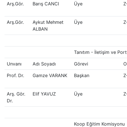
Arş.Gör.
Barış CANCI
Üye
Z
Arş.Gör.
Aykut Mehmet
Üye
Z
ALBAN
Tanıtım - İletişim ve Po
Unvanı
Adı Soyadı
Görevi
O
Prof. Dr.
Gamze VARANK
Başkan
Z
Arş. Gör.
Elif YAVUZ
Üye
Z
Dr.
Koop Eğitim Komisyonu