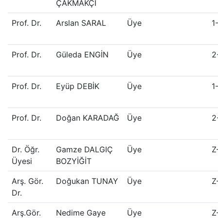
ÇAKMAKÇI
Prof. Dr.
Arslan SARAL
Üye
1
Prof. Dr.
Güleda ENGİN
Üye
2
Prof. Dr.
Eyüp DEBİK
Üye
1
Prof. Dr.
Doğan KARADAĞ
Üye
2
Dr. Öğr.
Gamze DALGIÇ
Üye
Z
Üyesi
BOZYİĞİT
Arş. Gör.
Doğukan TUNAY
Üye
Z
Dr.
Arş.Gör.
Nedime Gaye
Üye
Z