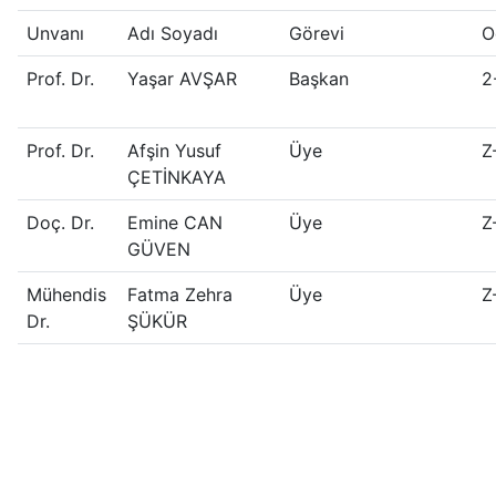
Unvanı
Adı Soyadı
Görevi
O
Prof. Dr.
Yaşar AVŞAR
Başkan
2
Prof. Dr.
Afşin Yusuf
Üye
Z
ÇETİNKAYA
Doç. Dr.
Emine CAN
Üye
Z
GÜVEN
Mühendis
Fatma Zehra
Üye
Z
Dr.
ŞÜKÜR