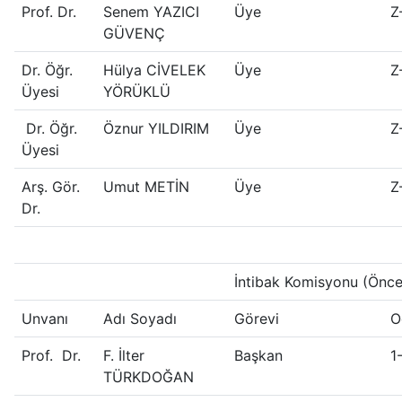
Prof. Dr.
Senem YAZICI
Üye
Z
GÜVENÇ
Dr. Öğr.
Hülya CİVELEK
Üye
Z
Üyesi
YÖRÜKLÜ
Dr. Öğr.
Öznur YILDIRIM
Üye
Z
Üyesi
Arş. Gör.
Umut METİN
Üye
Z
Dr.
İntibak Komisyonu (Önce
Unvanı
Adı Soyadı
Görevi
O
Prof. Dr.
F. İlter
Başkan
1
TÜRKDOĞAN