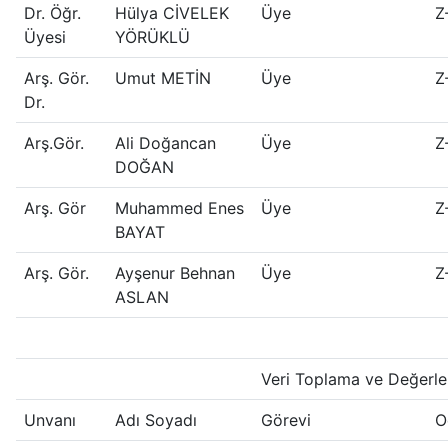
Dr. Öğr.
Hülya CİVELEK
Üye
Z
Üyesi
YÖRÜKLÜ
Arş. Gör.
Umut METİN
Üye
Z
Dr.
Arş.Gör.
Ali Doğancan
Üye
Z
DOĞAN
Arş. Gör
Muhammed Enes
Üye
Z
BAYAT
Arş. Gör.
Ayşenur Behnan
Üye
Z
ASLAN
Veri Toplama ve Değerl
Unvanı
Adı Soyadı
Görevi
O