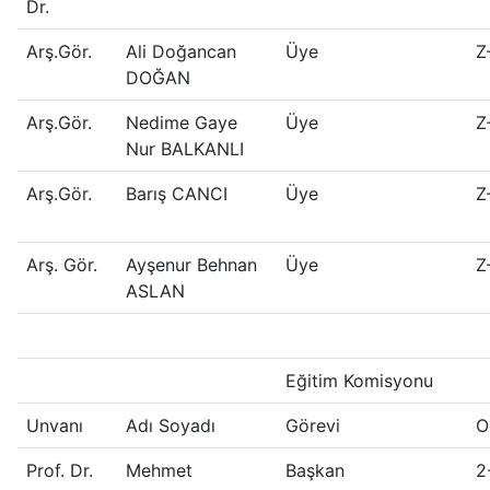
Dr.
Arş.Gör.
Ali Doğancan
Üye
Z
DOĞAN
Arş.Gör.
Nedime Gaye
Üye
Z
Nur BALKANLI
Arş.Gör.
Barış CANCI
Üye
Z
Arş. Gör.
Ayşenur Behnan
Üye
Z
ASLAN
Eğitim Komisyonu
Unvanı
Adı Soyadı
Görevi
O
Prof. Dr.
Mehmet
Başkan
2