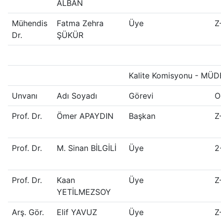
ALBAN
Mühendis
Fatma Zehra
Üye
Z
Dr.
ŞÜKÜR
Kalite Komisyonu - MÜD
Unvanı
Adı Soyadı
Görevi
O
Prof. Dr.
Ömer APAYDIN
Başkan
Z
Prof. Dr.
M. Sinan BİLGİLİ
Üye
2
Prof. Dr.
Kaan
Üye
Z
YETİLMEZSOY
Arş. Gör.
Elif YAVUZ
Üye
Z