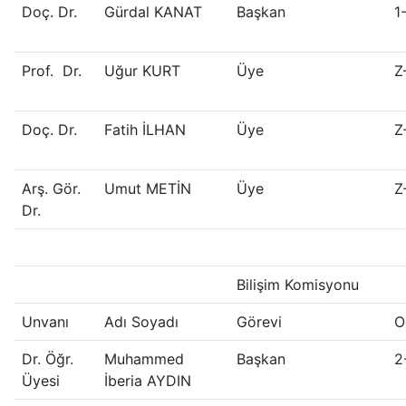
Doç. Dr.
Gürdal KANAT
Başkan
1
Prof. Dr.
Uğur KURT
Üye
Z
Doç. Dr.
Fatih İLHAN
Üye
Z
Arş. Gör.
Umut METİN
Üye
Z
Dr.
Bilişim Komisyonu
Unvanı
Adı Soyadı
Görevi
O
Dr. Öğr.
Muhammed
Başkan
2
Üyesi
İberia AYDIN