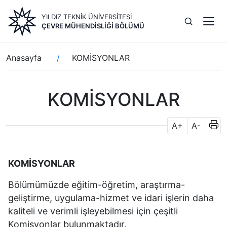
Ana
YILDIZ TEKNİK ÜNİVERSİTESİ
içeriğe
ÇEVRE MÜHENDISLIĞI BÖLÜMÜ
atla
Sayfa
Anasayfa
KOMİSYONLAR
yolu
KOMİSYONLAR
A+
A-
KOMİSYONLAR
Bölümümüzde eğitim-öğretim, araştırma-
geliştirme, uygulama-hizmet ve idari işlerin daha
kaliteli ve verimli işleyebilmesi için çeşitli
Komisyonlar bulunmaktadır.