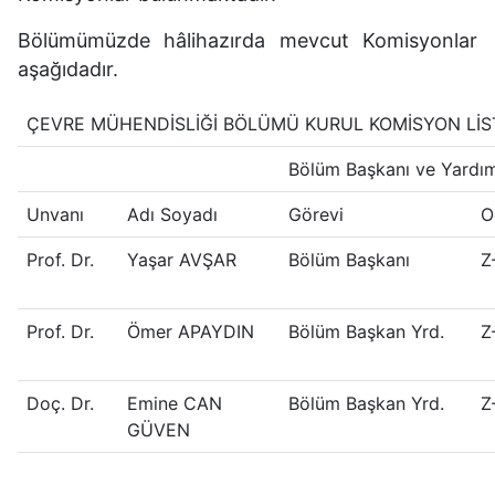
Bölümümüzde hâlihazırda mevcut Komisyonlar
aşağıdadır.
ÇEVRE MÜHENDİSLİĞİ BÖLÜMÜ KURUL KOMİSYON LİS
Bölüm Başkanı ve Yardım
Unvanı
Adı Soyadı
Görevi
O
Prof. Dr.
Yaşar AVŞAR
Bölüm Başkanı
Z
Prof. Dr.
Ömer APAYDIN
Bölüm Başkan Yrd.
Z
Doç. Dr.
Emine CAN
Bölüm Başkan Yrd.
Z
GÜVEN