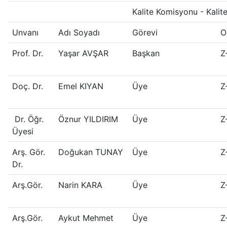
Kalite Komisyonu - Kalite
Unvanı
Adı Soyadı
Görevi
O
Prof. Dr.
Yaşar AVŞAR
Başkan
Z
Doç. Dr.
Emel KIYAN
Üye
Z
Dr. Öğr.
Öznur YILDIRIM
Üye
Z
Üyesi
Arş. Gör.
Doğukan TUNAY
Üye
Z
Dr.
Arş.Gör.
Narin KARA
Üye
Z
Arş.Gör.
Aykut Mehmet
Üye
Z