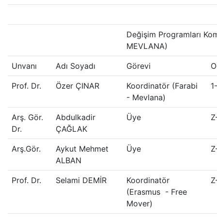
Değişim Programları K
MEVLANA)
Unvanı
Adı Soyadı
Görevi
O
Prof. Dr.
Özer ÇINAR
Koordinatör (Farabi
1
- Mevlana)
Arş. Gör.
Abdulkadir
Üye
Z
Dr.
ÇAĞLAK
Arş.Gör.
Aykut Mehmet
Üye
Z
ALBAN
Prof. Dr.
Selami DEMİR
Koordinatör
Z
(Erasmus - Free
Mover)