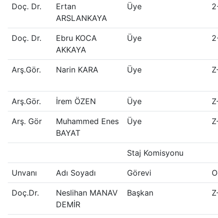
Doç. Dr.
Ertan
Üye
2
ARSLANKAYA
Doç. Dr.
Ebru KOCA
Üye
2
AKKAYA
Arş.Gör.
Narin KARA
Üye
Z
Arş.Gör.
İrem ÖZEN
Üye
Z
Arş. Gör
Muhammed Enes
Üye
Z
BAYAT
Staj Komisyonu
Unvanı
Adı Soyadı
Görevi
O
Doç.Dr.
Neslihan MANAV
Başkan
Z
DEMİR